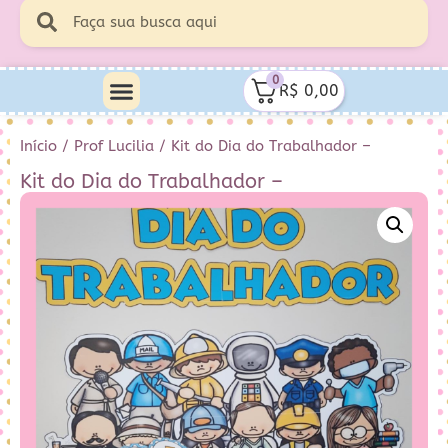
0
R$
0,00
Minha Conta
Quem Sou Eu
Início
/
Prof Lucilia
/ Kit do Dia do Trabalhador –
Kit do Dia do Trabalhador –