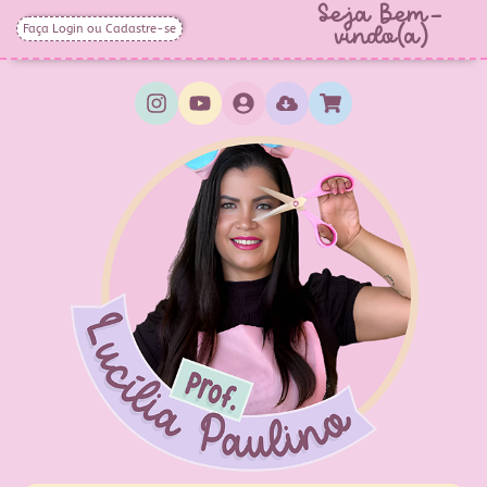
Seja Bem-
Faça Login ou Cadastre-se
vindo(a)