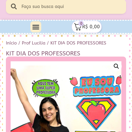
0
R$
0,00
Minha Conta
Quem Sou Eu
Início
/
Prof Lucilia
/ KIT DIA DOS PROFESSORES
KIT DIA DOS PROFESSORES