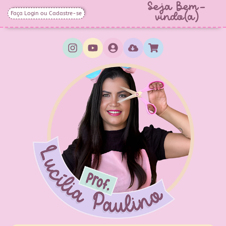
Seja Bem-
Faça Login ou Cadastre-se
vindo(a)