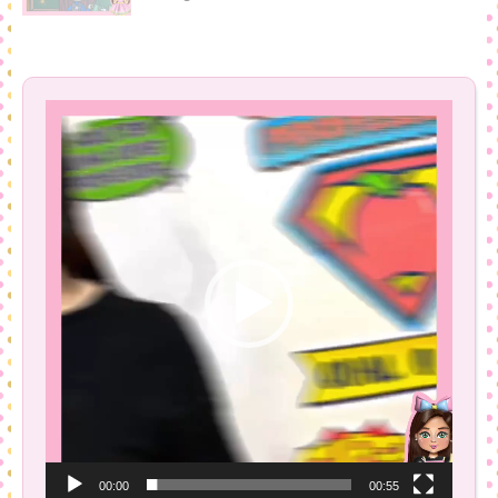
Tocador
de
vídeo
00:00
00:55