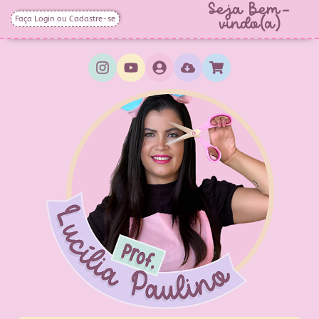
Seja Bem-
Faça Login ou Cadastre-se
vindo(a)