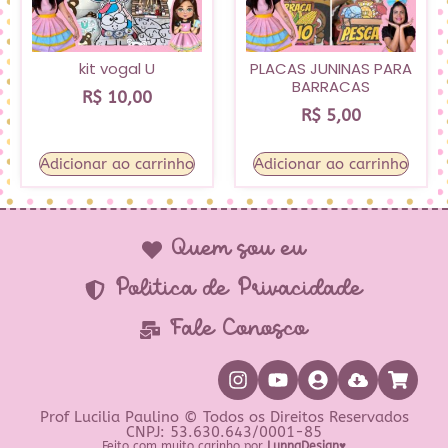
kit vogal U
PLACAS JUNINAS PARA
BARRACAS
R$
10,00
R$
5,00
Adicionar ao carrinho
Adicionar ao carrinho
Quem sou eu
Política de Privacidade
Fale Conosco
Prof Lucilia Paulino © Todos os Direitos Reservados
CNPJ: 53.630.643/0001-85
Feito com muito carinho por
LunnaDesign♥