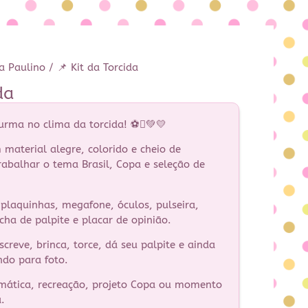
a Paulino
/ 📌 Kit da Torcida
da
turma no clima da torcida! ⚽💚💛
 material alegre, colorido e cheio de
rabalhar o tema Brasil, Copa e seleção de
plaquinhas, megafone, óculos, pulseira,
icha de palpite e placar de opinião.
escreve, brinca, torce, dá seu palpite e ainda
indo para foto.
emática, recreação, projeto Copa ou momento
.