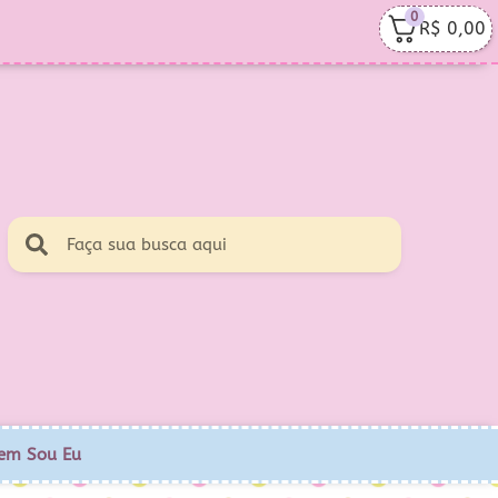
0
R$
0,00
em Sou Eu