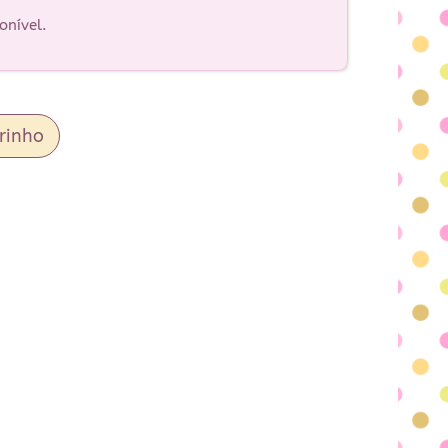
onível.
rinho