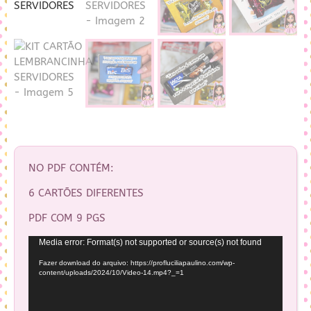
NO PDF CONTÉM:
6 CARTÕES DIFERENTES
PDF COM 9 PGS
Tocador
Media error: Format(s) not supported or source(s) not found
de
Fazer download do arquivo: https://profluciliapaulino.com/wp-
vídeo
content/uploads/2024/10/Video-14.mp4?_=1