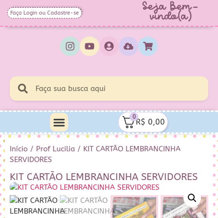
Seja Bem-
Faça Login ou Cadastre-se
vindo(a)
0
R$
0,00
Minha Conta
Quem Sou Eu
Início
/
Prof Lucilia
/ KIT CARTÃO LEMBRANCINHA
SERVIDORES
KIT CARTÃO LEMBRANCINHA SERVIDORES