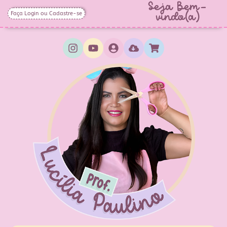
Seja Bem-
Faça Login ou Cadastre-se
vindo(a)