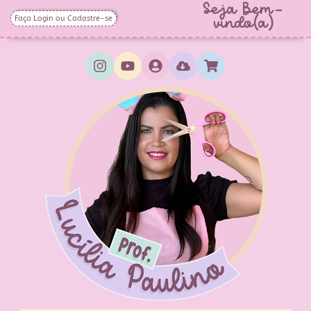
Seja Bem-
Faça Login ou Cadastre-se
vindo(a)