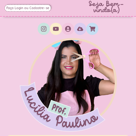
Seja Bem-
Faça Login ou Cadastre-se
vindo(a)