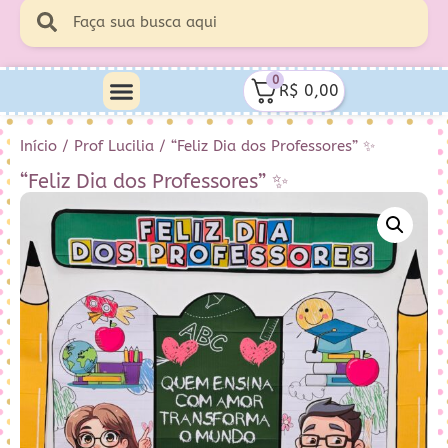
0
R$
0,00
Minha Conta
Quem Sou Eu
Início
/
Prof Lucilia
/ “Feliz Dia dos Professores” ✨
“Feliz Dia dos Professores” ✨