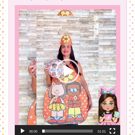
Tocador
de
vídeo
00:00
01:01