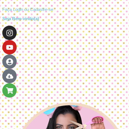
Faça Login ou Cadastre-se
Seja Bem-vindo(a)