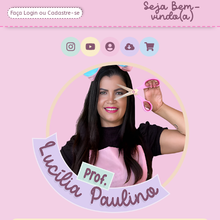
Seja Bem-
Faça Login ou Cadastre-se
vindo(a)