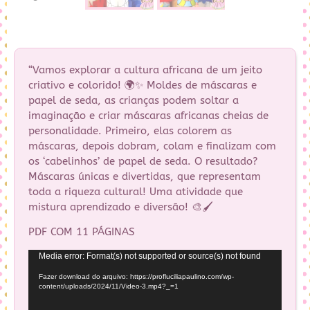
“Vamos explorar a cultura africana de um jeito
criativo e colorido! 🌍✨ Moldes de máscaras e
papel de seda, as crianças podem soltar a
imaginação e criar máscaras africanas cheias de
personalidade. Primeiro, elas colorem as
máscaras, depois dobram, colam e finalizam com
os ‘cabelinhos’ de papel de seda. O resultado?
Máscaras únicas e divertidas, que representam
toda a riqueza cultural! Uma atividade que
mistura aprendizado e diversão! 🎨🖌️
PDF COM 11 PÁGINAS
Tocador
Media error: Format(s) not supported or source(s) not found
de
Fazer download do arquivo: https://profluciliapaulino.com/wp-
vídeo
content/uploads/2024/11/Video-3.mp4?_=1