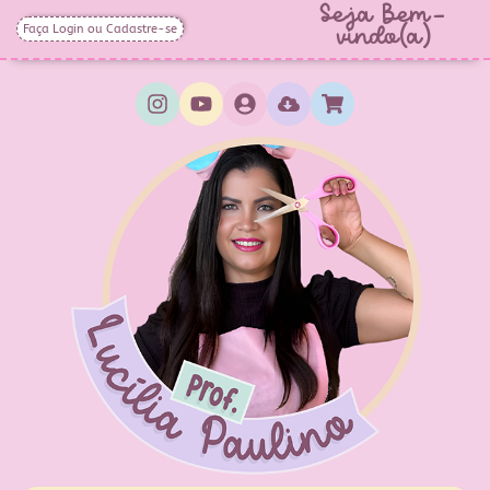
Seja Bem-
Faça Login ou Cadastre-se
vindo(a)