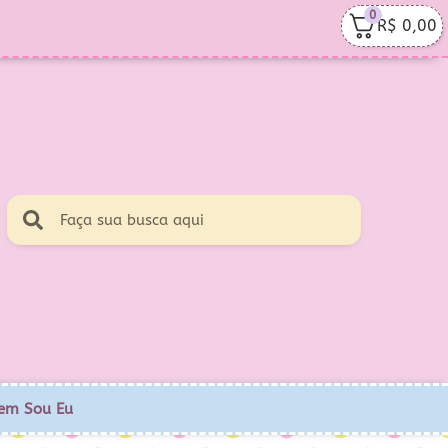
0
R$
0,00
em Sou Eu