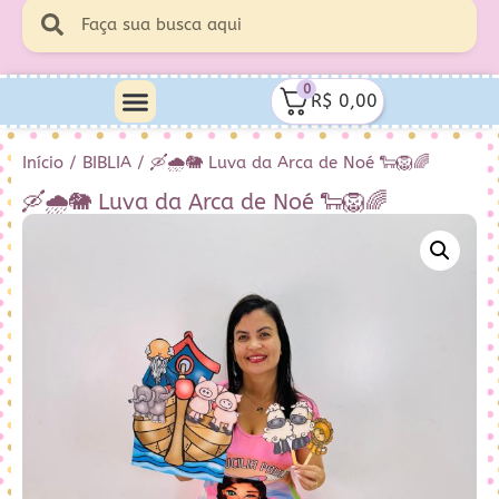
0
R$
0,00
Minha Conta
Quem Sou Eu
Início
/
BIBLIA
/ 🛶🌧️🐘 Luva da Arca de Noé 🐑🦁🌈
🛶🌧️🐘 Luva da Arca de Noé 🐑🦁🌈