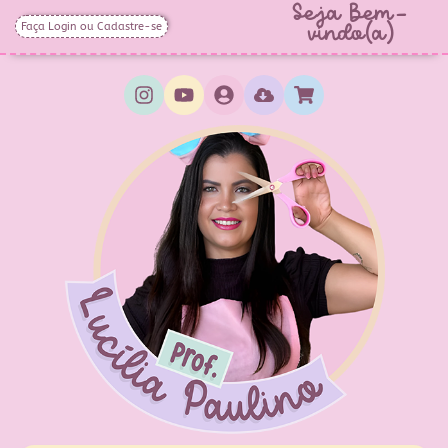
Seja Bem-
Faça Login ou Cadastre-se
vindo(a)