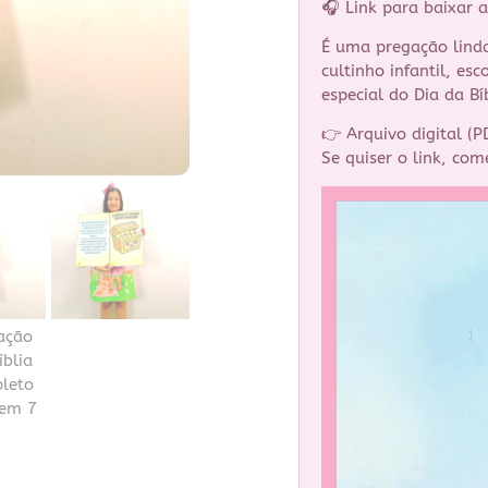
🎧 Link para baixar
É uma pregação linda,
cultinho infantil, es
especial do Dia da Bí
👉 Arquivo digital (P
Se quiser o link, com
Tocador
de
vídeo