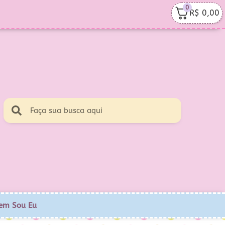
0
R$
0,00
em Sou Eu