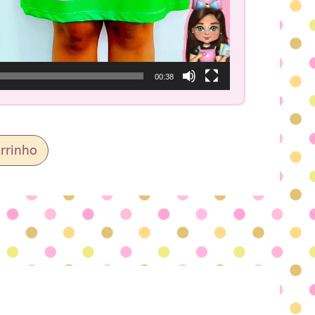
00:38
rrinho