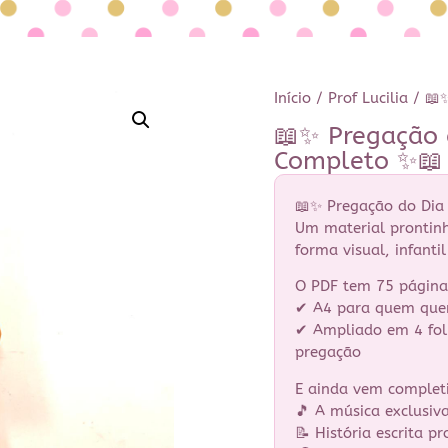
Início
/
Prof Lucilia
/ 📖✨
📖✨ Pregação 
Completo ✨📖
📖✨ Pregação do Dia
Um material prontinh
forma visual, infanti
O PDF tem 75 páginas
✔ A4 para quem quer
✔ Ampliado em 4 fol
pregação
E ainda vem complet
🎵 A música exclusiv
📝 História escrita p