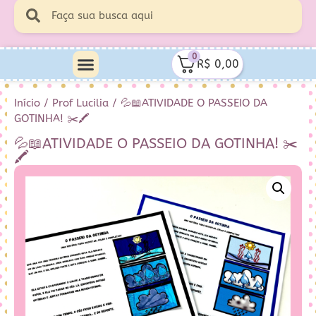
0
R$
0,00
Início
/
Prof Lucilia
/ 💦📖ATIVIDADE O PASSEIO DA
GOTINHA! ✂️🖍️
💦📖ATIVIDADE O PASSEIO DA GOTINHA! ✂️
🖍️