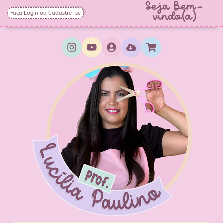
Seja Bem-
Faça Login ou Cadastre-se
vindo(a)