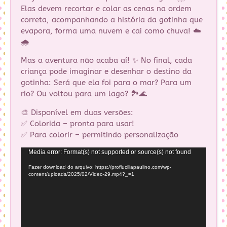
Elas devem recortar e colar as cenas na ordem
correta, acompanhando a história da gotinha que
evapora, forma uma nuvem e cai como chuva! ☁️
🌧️
Mas a aventura não acaba aí! ✨ No final, cada
criança pode imaginar e desenhar o destino da
gotinha: Será que ela foi para o mar? Para um
rio? Ou voltou para um lago? 🏞️🌊
🎨 Disponível em duas versões:
✅ Colorida – pronta para usar!
✅ Para colorir – permitindo personalização
Tocador
Media error: Format(s) not supported or source(s) not found
de
Fazer download do arquivo: https://profluciliapaulino.com/wp-
vídeo
content/uploads/2025/02/Video-29.mp4?_=1