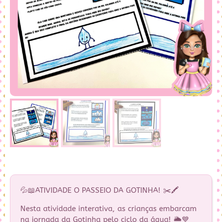
💦📖ATIVIDADE O PASSEIO DA GOTINHA! ✂️🖍️
Nesta atividade interativa, as crianças embarcam
na jornada da Gotinha pelo ciclo da água! 🌦️💙