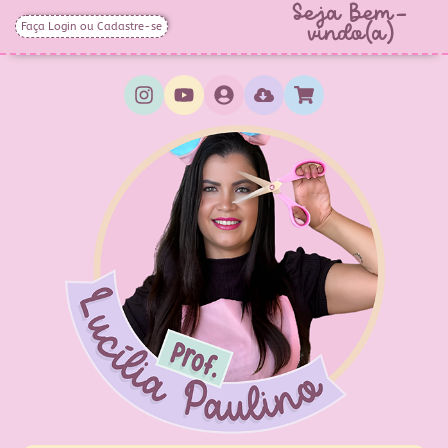
Seja Bem-
Faça Login ou Cadastre-se
vindo(a)