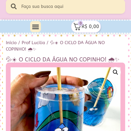
0
R$
0,00
Minha Conta
Quem Sou Eu
Início
/
Prof Lucilia
/ 💦☀️ O CICLO DA ÁGUA NO
COPINHO! 🌧️✨
💦☀️ O CICLO DA ÁGUA NO COPINHO! 🌧️✨