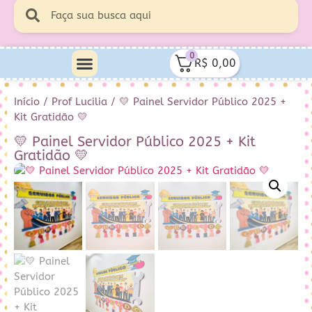
0
R$
0,00
Minha Conta
Quem Sou Eu
Início
/
Prof Lucilia
/ 💛 Painel Servidor Público 2025 +
Kit Gratidão 💛
💛 Painel Servidor Público 2025 + Kit
Gratidão 💛