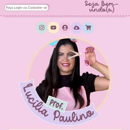
Seja Bem-
Faça Login ou Cadastre-se
vindo(a)