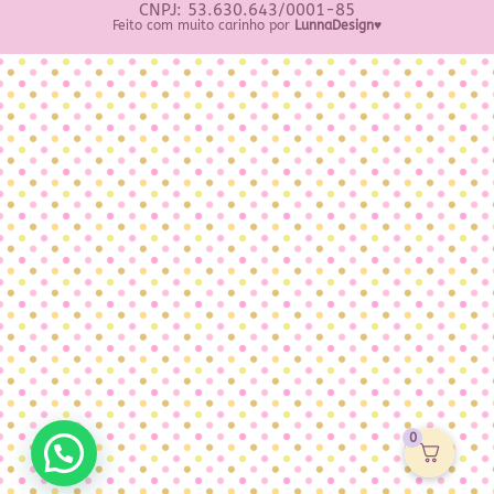
CNPJ: 53.630.643/0001-85
Feito com muito carinho por
LunnaDesign♥
0