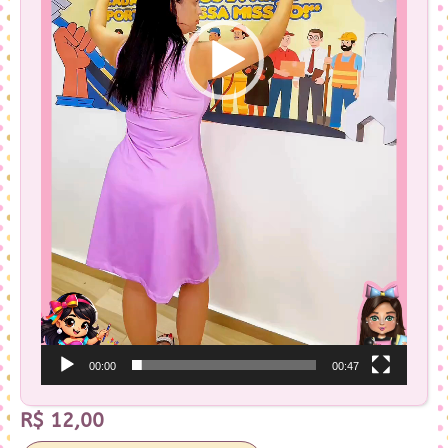
00:00
00:47
R$
12,00