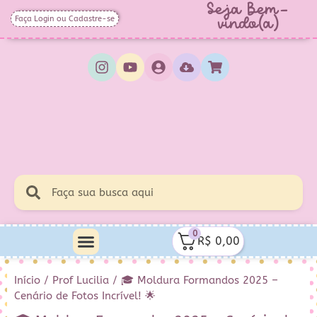
Seja Bem-
Faça Login ou Cadastre-se
vindo(a)
0
R$
0,00
Minha Conta
Quem Sou Eu
Início
/
Prof Lucilia
/ 🎓 Moldura Formandos 2025 –
Cenário de Fotos Incrível! 🌟