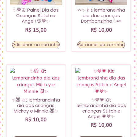
✨💙🌸 Painel Dia das
🍬✨ Kit lembrancinha
Crianças Stitch e
dia das crianças
Angel! 🌸💙✨
Bombonzinho ✨🍬
R$
15,00
R$
10,00
Adicionar ao carrinho
Adicionar ao carrinho
✨🐭 Kit lembrancinha
✨💙💗 Kit
dia das crianças
lembrancinha dia das
Mickey e Minnie 🐭✨
crianças Stitch e
Angel 💗💙✨
R$
10,00
R$
10,00