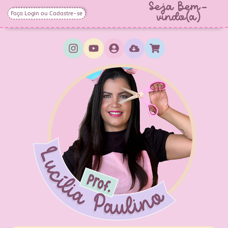
Seja Bem-
Faça Login ou Cadastre-se
vindo(a)