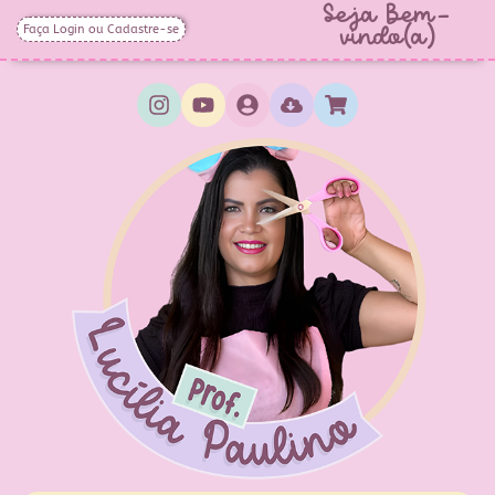
Seja Bem-
Faça Login ou Cadastre-se
vindo(a)