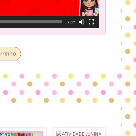
00:22
rrinho