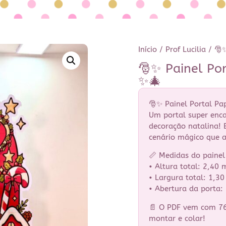
Início
/
Prof Lucilia
/ 🎅✨
🎅✨ Painel Por
✨🎄
🎅✨ Painel Portal Pap
Um portal super enca
decoração natalina!
cenário mágico que 
📏 Medidas do paine
• Altura total: 2,40 
• Largura total: 1,3
• Abertura da porta:
📄 O PDF vem com 76 
montar e colar!