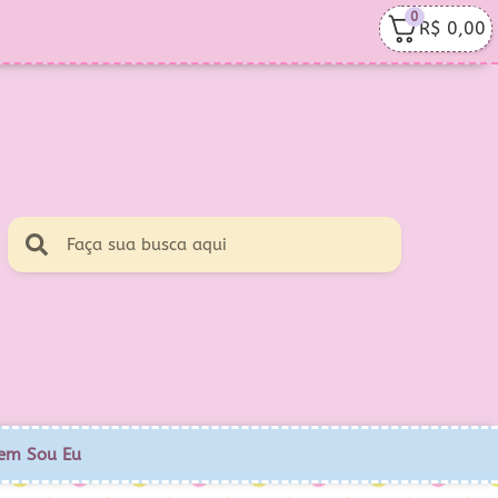
0
R$
0,00
em Sou Eu