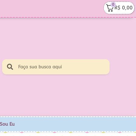
0
R$
0,00
Sou Eu