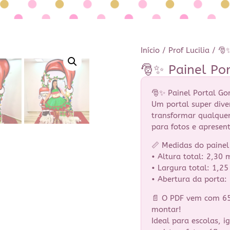
Início
/
Prof Lucilia
/ 🎅✨
🎅✨ Painel Po
🎅✨ Painel Portal Go
Um portal super dive
transformar qualquer
para fotos e apresen
📏 Medidas do paine
• Altura total: 2,30 
• Largura total: 1,2
• Abertura da porta:
📄 O PDF vem com 65 
montar!
Ideal para escolas, i