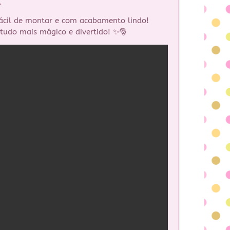
.
fácil de montar e com acabamento lindo!
 tudo mais mágico e divertido! ✨🎅