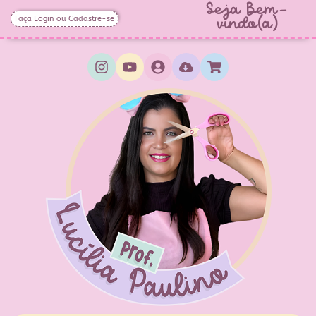
Seja Bem-
Faça Login ou Cadastre-se
vindo(a)