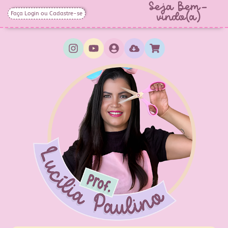
Seja Bem-
Faça Login ou Cadastre-se
vindo(a)