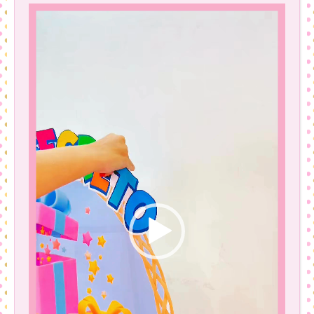
Tocador
de
vídeo