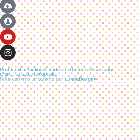
Prof Lucilia Paulino © Todos os Direitos Reservados
CNPJ: 53.630.643/0001-85
Feito com muito carinho por
LunnaDesign♥