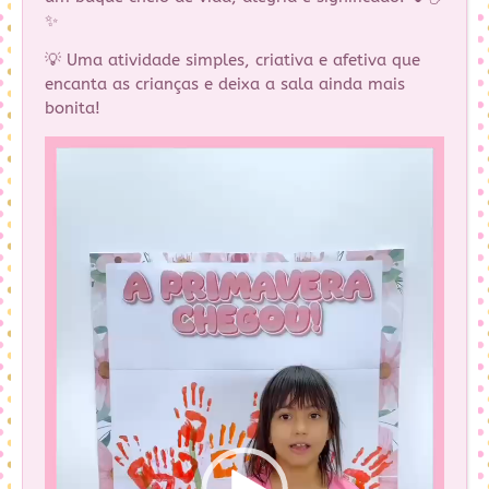
✨
💡 Uma atividade simples, criativa e afetiva que
encanta as crianças e deixa a sala ainda mais
bonita!
Tocador
de
vídeo