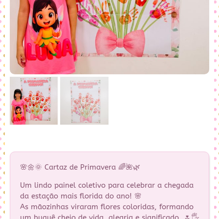
🌸🌼🌞 Cartaz de Primavera 🌈🌺🌿
Um lindo painel coletivo para celebrar a chegada
da estação mais florida do ano! 🌸
As mãozinhas viraram flores coloridas, formando
um buquê cheio de vida, alegria e significado. 🌷🖐️