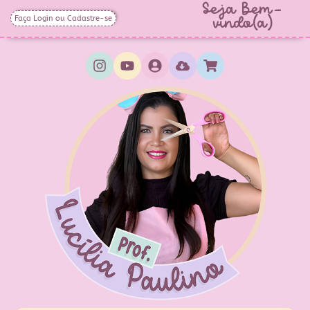
Seja Bem-
Faça Login ou Cadastre-se
vindo(a)