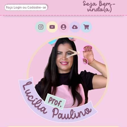
Seja Bem-
Faça Login ou Cadastre-se
vindo(a)