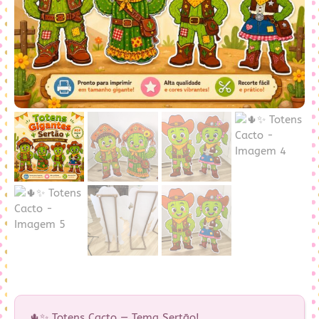
🌵✨ Totens Cacto — Tema Sertão!