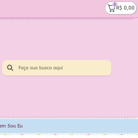
0
R$
0,00
em Sou Eu