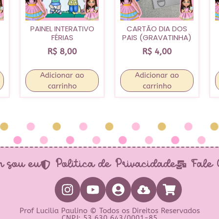
PAINEL INTERATIVO
CARTÃO DIA DOS
FÉRIAS
PAIS (GRAVATINHA)
R$
8,00
R$
4,00
Adicionar ao
Adicionar ao
carrinho
carrinho
 sou eu
Política de Privacidade
Fale
Prof Lucilia Paulino © Todos os Direitos Reservados
CNPJ: 53.630.643/0001-85