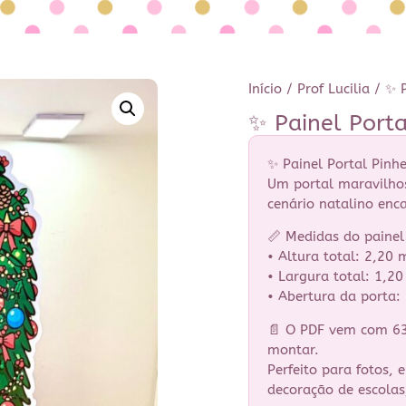
Início
/
Prof Lucilia
/ ✨ P
✨ Painel Porta
✨ Painel Portal Pinh
Um portal maravilho
cenário natalino enc
📏 Medidas do paine
• Altura total: 2,20 
• Largura total: 1,2
• Abertura da porta:
📄 O PDF vem com 63 
montar.
Perfeito para fotos, 
decoração de escolas,