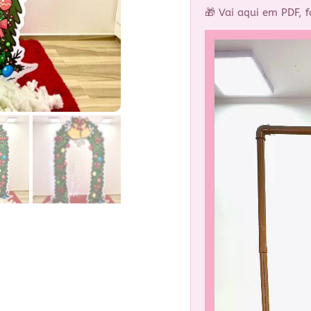
🎁 Vai aqui em PDF, f
Tocador
de
vídeo