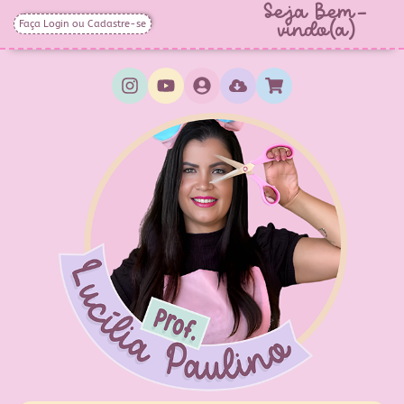
Seja Bem-
Faça Login ou Cadastre-se
vindo(a)