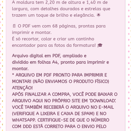
A moldura tem 2,20 m de altura e 1,40 m de
largura, com detalhes dourados e estrelas que
trazem um toque de brilho e elegância. 🌟
📄 O PDF vem com 68 páginas, prontas para
imprimir e montar.
É só recortar, colar e criar um cantinho
encantador para as fotos da formatura! 🎓
Arquivo digital em PDF, ampliado e
dividido em folhas A4, pronto para imprimir e
montar.
* ARQUIVO EM PDF PRONTO PARA IMPRIMIR E
MONTAR! (NÃO ENVIAMOS O PRODUTO FÍSICO)
ATENÇÃO!
APÓS FINALIZAR A COMPRA, VOCÊ PODE BAIXAR O
ARQUIVO AQUI NO PRÓPRIO SITE EM ‘DOWNLOAD’.
VOCÊ TAMBÉM RECEBERÁ O ARQUIVO NO E-MAIL
(VERIFIQUE A LIXEIRA E CAIXA DE SPAM) E NO
WHATSAPP. CERTIFIQUE-SE DE QUE O NÚMERO
COM DDD ESTÁ CORRETO PARA O ENVIO PELO