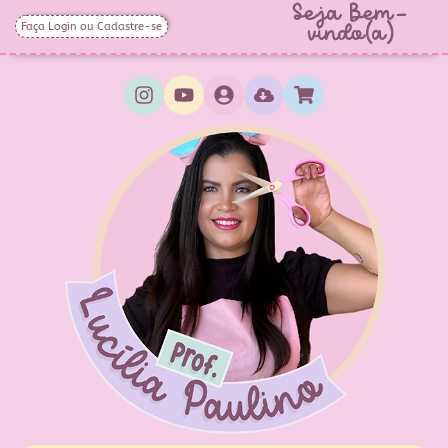
Seja Bem-
Faça Login ou Cadastre-se
vindo(a)