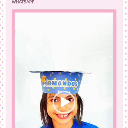
WHATSAPP
.
Tocador
de
vídeo