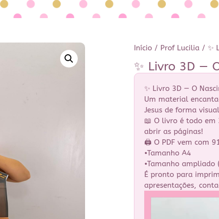
Início
/
Prof Lucilia
/ ✨ L
✨ Livro 3D — 
✨ Livro 3D — O Nasc
Um material encantad
Jesus de forma visual
📖 O livro é todo e
abrir as páginas!
🖨️ O PDF vem com 91
•Tamanho A4
•Tamanho ampliado (
É pronto para imprimi
apresentações, contaç
Tocador
de
vídeo