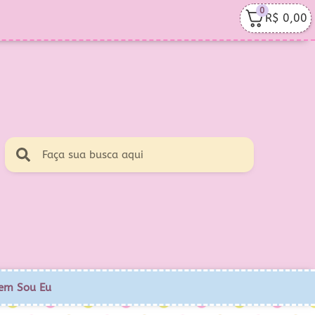
0
R$
0,00
em Sou Eu