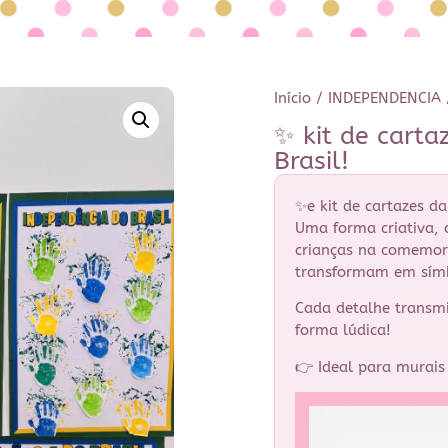
Início
/
INDEPENDENCIA
✨ kit de carta
Brasil!
✨e kit de cartazes da
Uma forma criativa, c
crianças na comemor
transformam em símb
Cada detalhe transmi
forma lúdica!
👉 Ideal para murais 
Tocador
de
vídeo