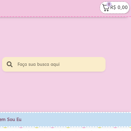
0
R$
0,00
em Sou Eu