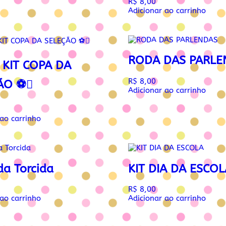
R$
8,00
Adicionar ao carrinho
RODA DAS PARLE
 KIT COPA DA
R$
8,00
ÃO ⚽
Adicionar ao carrinho
 ao carrinho
 da Torcida
KIT DIA DA ESCOL
R$
8,00
 ao carrinho
Adicionar ao carrinho