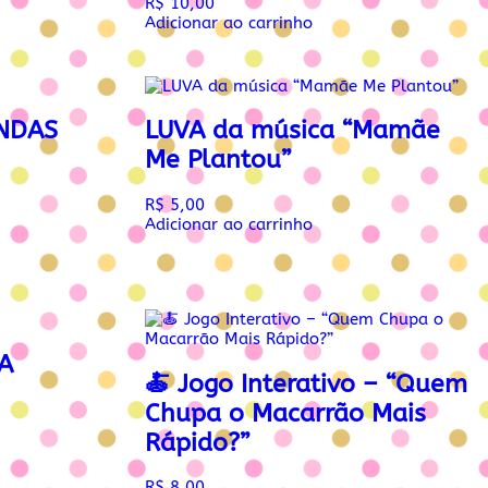
R$
10,00
Adicionar ao carrinho
NDAS
LUVA da música “Mamãe
Me Plantou”
R$
5,00
Adicionar ao carrinho
A
🍝 Jogo Interativo – “Quem
Chupa o Macarrão Mais
Rápido?”
R$
8,00