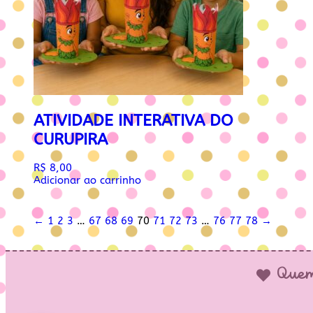
ATIVIDADE INTERATIVA DO
CURUPIRA
R$
8,00
Adicionar ao carrinho
←
1
2
3
…
67
68
69
70
71
72
73
…
76
77
78
→
Quem