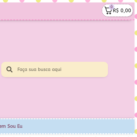
0
R$
0,00
em Sou Eu