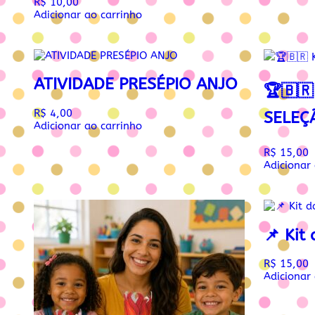
R$
10,00
Adicionar ao carrinho
ATIVIDADE PRESÉPIO ANJO
🏆🇧🇷
R$
4,00
SELEÇ
Adicionar ao carrinho
R$
15,00
Adicionar
📌 Kit
R$
15,00
Adicionar