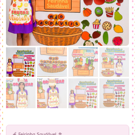
🍎 Feirinha Saudável 🥦