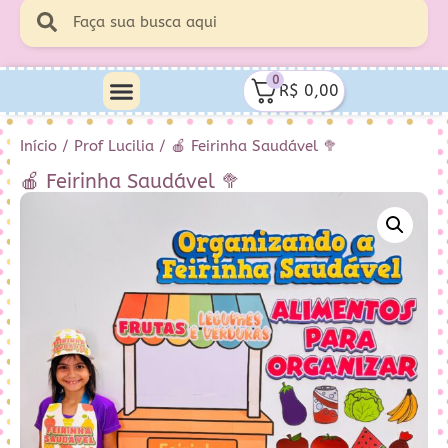
0
R$
0,00
Minha Conta
Quem Sou Eu
Início
/
Prof Lucilia
/ 🍎 Feirinha Saudável 🥦
🍎 Feirinha Saudável 🥦