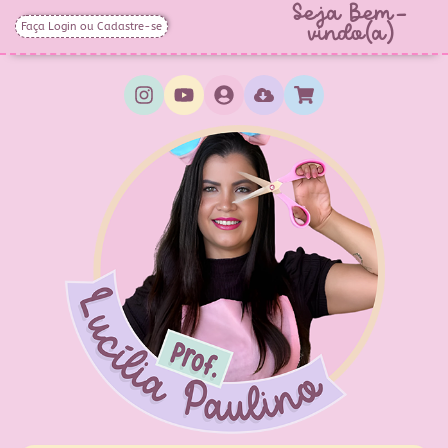
Seja Bem-
Faça Login ou Cadastre-se
vindo(a)